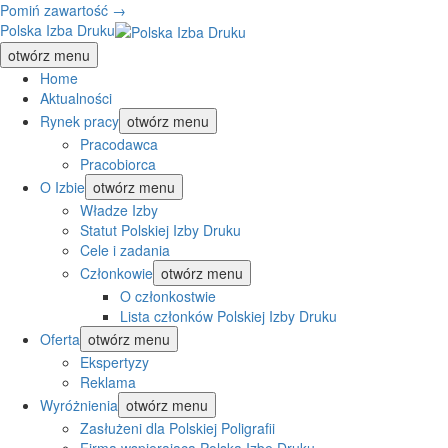
Pomiń zawartość →
Polska Izba Druku
otwórz menu
Home
Aktualności
Rynek pracy
otwórz menu
Pracodawca
Pracobiorca
O Izbie
otwórz menu
Władze Izby
Statut Polskiej Izby Druku
Cele i zadania
Członkowie
otwórz menu
O członkostwie
Lista członków Polskiej Izby Druku
Oferta
otwórz menu
Ekspertyzy
Reklama
Wyróżnienia
otwórz menu
Zasłużeni dla Polskiej Poligrafii