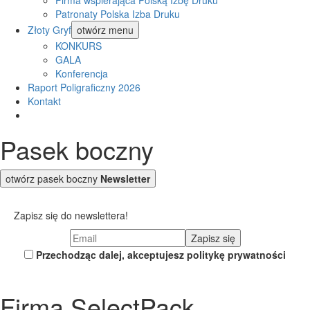
Firma wspierająca Polską Izbę Druku
Patronaty Polska Izba Druku
Złoty Gryf
otwórz menu
KONKURS
GALA
Konferencja
Raport Poligraficzny 2026
Kontakt
Pasek boczny
otwórz pasek boczny
Newsletter
Zapisz się do newslettera!
Przechodząc dalej, akceptujesz politykę prywatności
Firma SelectPack