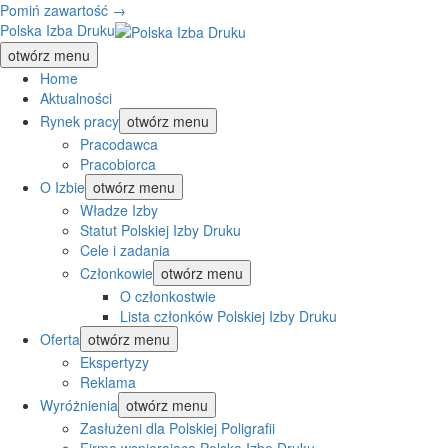
Pomiń zawartość →
Polska Izba Druku
otwórz menu
Home
Aktualności
Rynek pracy
otwórz menu
Pracodawca
Pracobiorca
O Izbie
otwórz menu
Władze Izby
Statut Polskiej Izby Druku
Cele i zadania
Członkowie
otwórz menu
O członkostwie
Lista członków Polskiej Izby Druku
Oferta
otwórz menu
Ekspertyzy
Reklama
Wyróżnienia
otwórz menu
Zasłużeni dla Polskiej Poligrafii