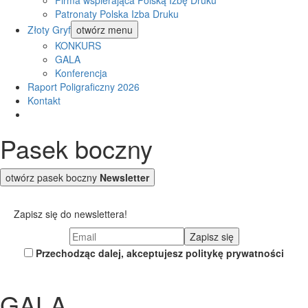
Firma wspierająca Polską Izbę Druku
Patronaty Polska Izba Druku
Złoty Gryf
otwórz menu
KONKURS
GALA
Konferencja
Raport Poligraficzny 2026
Kontakt
Pasek boczny
otwórz pasek boczny
Newsletter
Zapisz się do newslettera!
Przechodząc dalej, akceptujesz politykę prywatności
GALA