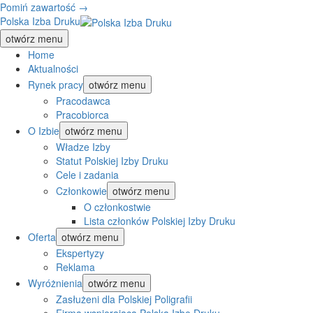
Pomiń zawartość →
Polska Izba Druku
otwórz menu
Home
Aktualności
Rynek pracy
otwórz menu
Pracodawca
Pracobiorca
O Izbie
otwórz menu
Władze Izby
Statut Polskiej Izby Druku
Cele i zadania
Członkowie
otwórz menu
O członkostwie
Lista członków Polskiej Izby Druku
Oferta
otwórz menu
Ekspertyzy
Reklama
Wyróżnienia
otwórz menu
Zasłużeni dla Polskiej Poligrafii