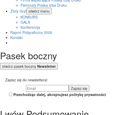
Firma wspierająca Polską Izbę Druku
Patronaty Polska Izba Druku
Złoty Gryf
otwórz menu
KONKURS
GALA
Konferencja
Raport Poligraficzny 2026
Kontakt
Pasek boczny
otwórz pasek boczny
Newsletter
Zapisz się do newslettera!
Przechodząc dalej, akceptujesz politykę prywatności
Lwów Podsumowanie