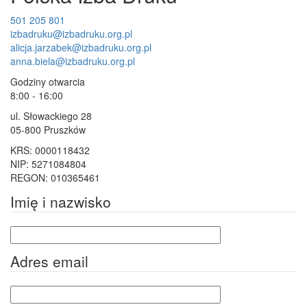
501 205 801
izbadruku@izbadruku.org.pl
alicja.jarzabek@izbadruku.org.pl
anna.biela@izbadruku.org.pl
Godziny otwarcia
8:00 - 16:00
ul. Słowackiego 28
05-800 Pruszków
KRS: 0000118432
NIP: 5271084804
REGON: 010365461
Imię i nazwisko
Adres email