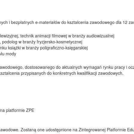
nych i bezpłatnych e-materiałów do kształcenia zawodowego dla 12 z
telewizyjnej, technik animacji filmowej w branży audiowizualnej
ch, podolog w branży fryzjersko-kosmetycznej
nku książki w branży poligraficzno-księgarskiej
ysłu mody
a zawodowego, dostosowanego do aktualnych wymagań rynku pracy i o
 kształcenia przypisanych do konkretnych kwalifikacji zawodowych.
na platformie ZPE
zawodowe. Zostaną one udostępnione na Zintegrowanej Platformie Eduk