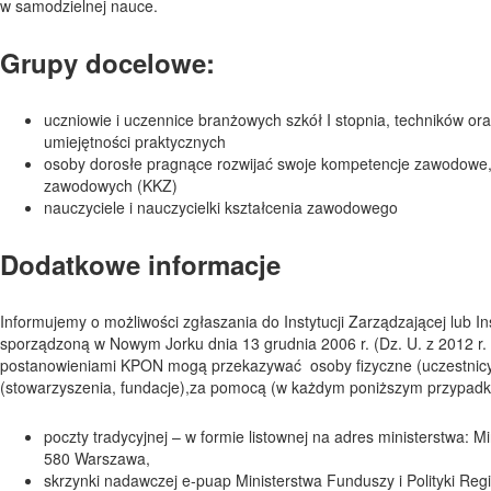
w samodzielnej nauce.
Grupy docelowe:
uczniowie i uczennice branżowych szkół I stopnia, techników ora
umiejętności praktycznych
osoby dorosłe pragnące rozwijać swoje kompetencje zawodowe, p
zawodowych (KKZ)
nauczyciele i nauczycielki kształcenia zawodowego
Dodatkowe informacje
Informujemy o możliwości zgłaszania do Instytucji Zarządzającej lub 
sporządzoną w Nowym Jorku dnia 13 grudnia 2006 r. (Dz. U. z 2012 r. 
postanowieniami KPON mogą przekazywać osoby fizyczne (uczestnicy pro
(stowarzyszenia, fundacje),za pomocą (w każdym poniższym przypadku
poczty tradycyjnej – w formie listownej na adres ministerstwa: M
580 Warszawa,
skrzynki nadawczej e-puap Ministerstwa Funduszy i Polityki Reg