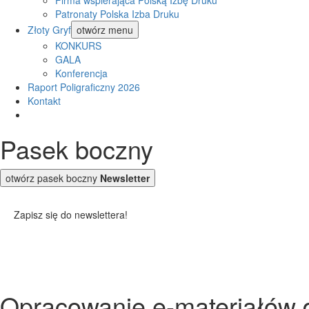
Firma wspierająca Polską Izbę Druku
Patronaty Polska Izba Druku
Złoty Gryf
otwórz menu
KONKURS
GALA
Konferencja
Raport Poligraficzny 2026
Kontakt
Pasek boczny
otwórz pasek boczny
Newsletter
Zapisz się do newslettera!
Opracowanie e-materiałów d