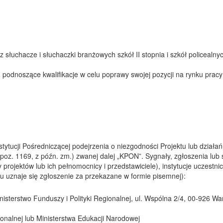
z słuchacze i słuchaczki branżowych szkół II stopnia i szkół policeal
odnoszące kwalifikacje w celu poprawy swojej pozycji na rynku pracy 
Instytucji Pośredniczącej podejrzenia o niezgodności Projektu lub dzi
poz. 1169, z późn. zm.) zwanej dalej „KPON”. Sygnały, zgłoszenia lub
jektów lub ich pełnomocnicy i przedstawiciele), instytucje uczestnic
 uznaje się zgłoszenie za przekazane w formie pisemnej):
inisterstwo Funduszy i Polityki Regionalnej, ul. Wspólna 2/4, 00-926 W
ionalnej lub Ministerstwa Edukacji Narodowej