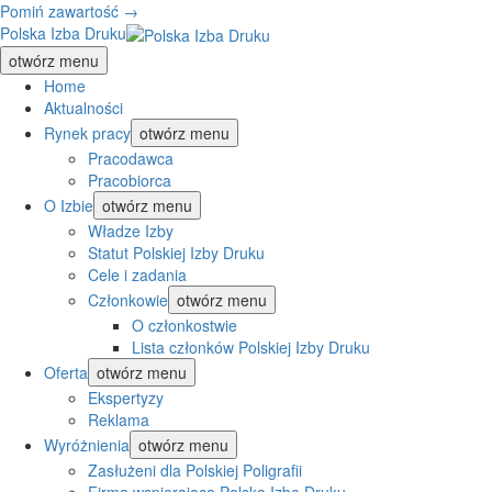
Pomiń zawartość →
Polska Izba Druku
otwórz menu
Home
Aktualności
Rynek pracy
otwórz menu
Pracodawca
Pracobiorca
O Izbie
otwórz menu
Władze Izby
Statut Polskiej Izby Druku
Cele i zadania
Członkowie
otwórz menu
O członkostwie
Lista członków Polskiej Izby Druku
Oferta
otwórz menu
Ekspertyzy
Reklama
Wyróżnienia
otwórz menu
Zasłużeni dla Polskiej Poligrafii