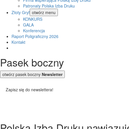
Firma wspierająca Polską Izbę Druku
Patronaty Polska Izba Druku
Złoty Gryf
otwórz menu
KONKURS
GALA
Konferencja
Raport Poligraficzny 2026
Kontakt
Pasek boczny
otwórz pasek boczny
Newsletter
Zapisz się do newslettera!
Polska Izba Druku nawiązuj