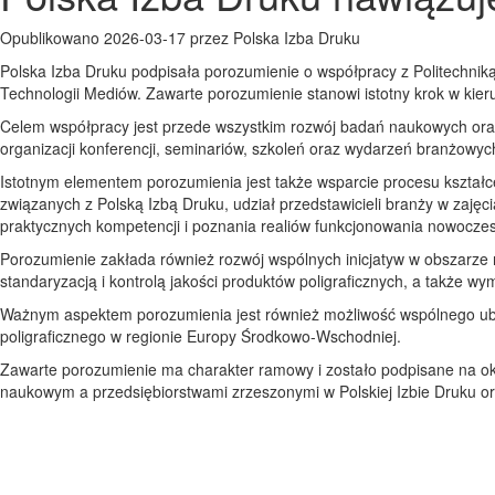
Opublikowano 2026-03-17 przez Polska Izba Druku
Polska Izba Druku podpisała porozumienie o współpracy z Politechniką 
Technologii Mediów. Zawarte porozumienie stanowi istotny krok w kie
Celem współpracy jest przede wszystkim rozwój badań naukowych oraz 
organizacji konferencji, seminariów, szkoleń oraz wydarzeń branżowych
Istotnym elementem porozumienia jest także wsparcie procesu kształc
związanych z Polską Izbą Druku, udział przedstawicieli branży w zaj
praktycznych kompetencji i poznania realiów funkcjonowania nowoczesn
Porozumienie zakłada również rozwój wspólnych inicjatyw w obszarze 
standaryzacją i kontrolą jakości produktów poligraficznych, a także w
Ważnym aspektem porozumienia jest również możliwość wspólnego ubieg
poligraficznego w regionie Europy Środkowo-Wschodniej.
Zawarte porozumienie ma charakter ramowy i zostało podpisane na okr
naukowym a przedsiębiorstwami zrzeszonymi w Polskiej Izbie Druku 