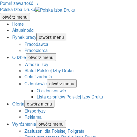
Pomiń zawartość →
Polska Izba Druku
otwórz menu
Home
Aktualności
Rynek pracy
otwórz menu
Pracodawca
Pracobiorca
O Izbie
otwórz menu
Władze Izby
Statut Polskiej Izby Druku
Cele i zadania
Członkowie
otwórz menu
O członkostwie
Lista członków Polskiej Izby Druku
Oferta
otwórz menu
Ekspertyzy
Reklama
Wyróżnienia
otwórz menu
Zasłużeni dla Polskiej Poligrafii