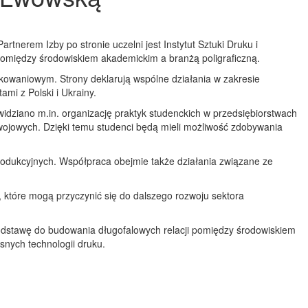
tnerem Izby po stronie uczelni jest Instytut Sztuki Druku i
pomiędzy środowiskiem akademickim a branżą poligraficzną.
kowaniowym. Strony deklarują wspólne działania w zakresie
mi z Polski i Ukrainy.
idziano m.in. organizację praktyk studenckich w przedsiębiorstwach
zwojowych. Dzięki temu studenci będą mieli możliwość zdobywania
rodukcyjnych. Współpraca obejmie także działania związane ze
 które mogą przyczynić się do dalszego rozwoju sektora
podstawę do budowania długofalowych relacji pomiędzy środowiskiem
nych technologii druku.