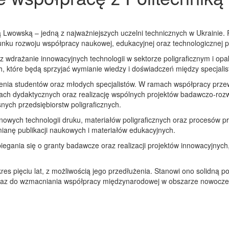
Lwowską – jedną z najważniejszych uczelni technicznych w Ukrainie. Par
runku rozwoju współpracy naukowej, edukacyjnej oraz technologicznej 
wdrażanie innowacyjnych technologii w sektorze poligraficznym i opa
, które będą sprzyjać wymianie wiedzy i doświadczeń między specjalista
enia studentów oraz młodych specjalistów. W ramach współpracy przew
ęciach dydaktycznych oraz realizację wspólnych projektów badawczo-ro
ych przedsiębiorstw poligraficznych.
nowych technologii druku, materiałów poligraficznych oraz procesów p
ymianę publikacji naukowych i materiałów edukacyjnych.
ania się o granty badawcze oraz realizacji projektów innowacyjnych,
es pięciu lat, z możliwością jego przedłużenia. Stanowi ono solidną 
oraz do wzmacniania współpracy międzynarodowej w obszarze nowoczes