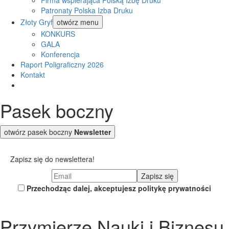
Firma wspierająca Polską Izbę Druku
Patronaty Polska Izba Druku
Złoty Gryf
otwórz menu
KONKURS
GALA
Konferencja
Raport Poligraficzny 2026
Kontakt
Pasek boczny
otwórz pasek boczny
Newsletter
Zapisz się do newslettera!
Przechodząc dalej, akceptujesz politykę prywatności
Przymierze Nauki i Biznesu