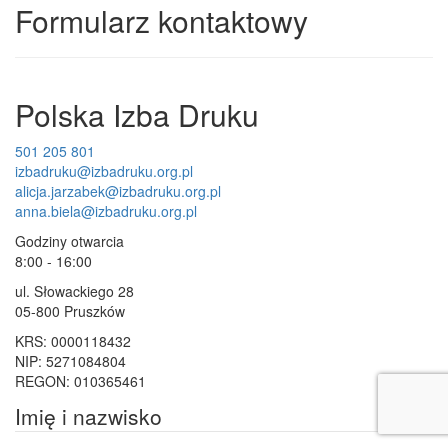
Formularz kontaktowy
Polska Izba Druku
501 205 801
izbadruku@izbadruku.org.pl
alicja.jarzabek@izbadruku.org.pl
anna.biela@izbadruku.org.pl
Godziny otwarcia
8:00 - 16:00
ul. Słowackiego 28
05-800 Pruszków
KRS: 0000118432
NIP: 5271084804
REGON: 010365461
Imię i nazwisko