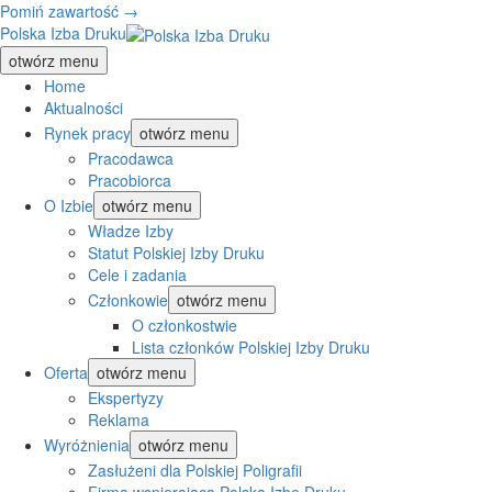
Pomiń zawartość →
Polska Izba Druku
otwórz menu
Home
Aktualności
Rynek pracy
otwórz menu
Pracodawca
Pracobiorca
O Izbie
otwórz menu
Władze Izby
Statut Polskiej Izby Druku
Cele i zadania
Członkowie
otwórz menu
O członkostwie
Lista członków Polskiej Izby Druku
Oferta
otwórz menu
Ekspertyzy
Reklama
Wyróżnienia
otwórz menu
Zasłużeni dla Polskiej Poligrafii