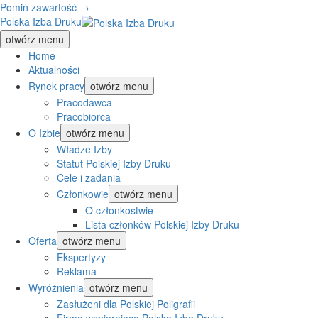
Pomiń zawartość →
Polska Izba Druku
otwórz menu
Home
Aktualności
Rynek pracy
otwórz menu
Pracodawca
Pracobiorca
O Izbie
otwórz menu
Władze Izby
Statut Polskiej Izby Druku
Cele i zadania
Członkowie
otwórz menu
O członkostwie
Lista członków Polskiej Izby Druku
Oferta
otwórz menu
Ekspertyzy
Reklama
Wyróżnienia
otwórz menu
Zasłużeni dla Polskiej Poligrafii