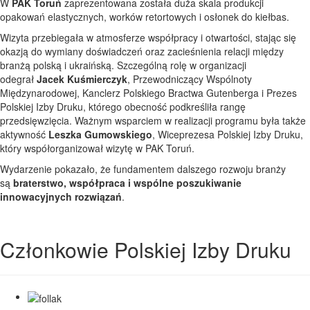
W
PAK Toruń
zaprezentowana została duża skala produkcji
opakowań elastycznych, worków retortowych i osłonek do kiełbas.
Wizyta przebiegała w atmosferze współpracy i otwartości, stając się
okazją do wymiany doświadczeń oraz zacieśnienia relacji między
branżą polską i ukraińską. Szczególną rolę w organizacji
odegrał
Jacek Kuśmierczyk
, Przewodniczący Wspólnoty
Międzynarodowej, Kanclerz Polskiego Bractwa Gutenberga i Prezes
Polskiej Izby Druku, którego obecność podkreśliła rangę
przedsięwzięcia. Ważnym wsparciem w realizacji programu była także
aktywność
Leszka Gumowskiego
, Wiceprezesa Polskiej Izby Druku,
który współorganizował wizytę w PAK Toruń.
Wydarzenie pokazało, że fundamentem dalszego rozwoju branży
są
braterstwo, współpraca i wspólne poszukiwanie
innowacyjnych rozwiązań
.
Członkowie Polskiej Izby Druku