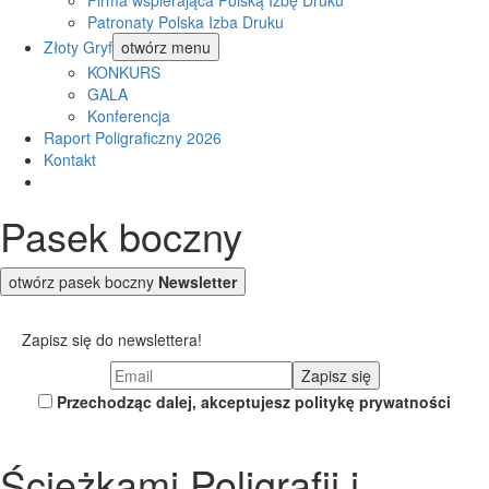
Firma wspierająca Polską Izbę Druku
Patronaty Polska Izba Druku
Złoty Gryf
otwórz menu
KONKURS
GALA
Konferencja
Raport Poligraficzny 2026
Kontakt
Pasek boczny
otwórz pasek boczny
Newsletter
Zapisz się do newslettera!
Przechodząc dalej, akceptujesz politykę prywatności
Ścieżkami Poligrafii i