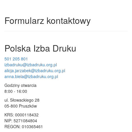
Formularz kontaktowy
Polska Izba Druku
501 205 801
izbadruku@izbadruku.org.pl
alicja.jarzabek@izbadruku.org.pl
anna.biela@izbadruku.org.pl
Godziny otwarcia
8:00 - 16:00
ul. Słowackiego 28
05-800 Pruszków
KRS: 0000118432
NIP: 5271084804
REGON: 010365461