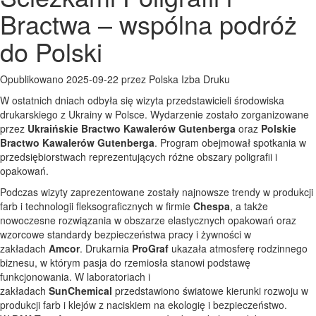
Bractwa – wspólna podróż
do Polski
Opublikowano 2025-09-22 przez Polska Izba Druku
W ostatnich dniach odbyła się wizyta przedstawicieli środowiska
drukarskiego z Ukrainy w Polsce. Wydarzenie zostało zorganizowane
przez
Ukraińskie Bractwo Kawalerów Gutenberga
oraz
Polskie
Bractwo Kawalerów Gutenberga
. Program obejmował spotkania w
przedsiębiorstwach reprezentujących różne obszary poligrafii i
opakowań.
Podczas wizyty zaprezentowane zostały najnowsze trendy w produkcji
farb i technologii fleksograficznych w firmie
Chespa
, a także
nowoczesne rozwiązania w obszarze elastycznych opakowań oraz
wzorcowe standardy bezpieczeństwa pracy i żywności w
zakładach
Amcor
. Drukarnia
ProGraf
ukazała atmosferę rodzinnego
biznesu, w którym pasja do rzemiosła stanowi podstawę
funkcjonowania. W laboratoriach i
zakładach
SunChemical
przedstawiono światowe kierunki rozwoju w
produkcji farb i klejów z naciskiem na ekologię i bezpieczeństwo.