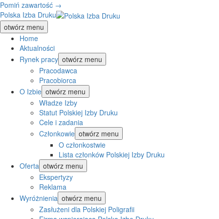
Pomiń zawartość →
Polska Izba Druku
otwórz menu
Home
Aktualności
Rynek pracy
otwórz menu
Pracodawca
Pracobiorca
O Izbie
otwórz menu
Władze Izby
Statut Polskiej Izby Druku
Cele i zadania
Członkowie
otwórz menu
O członkostwie
Lista członków Polskiej Izby Druku
Oferta
otwórz menu
Ekspertyzy
Reklama
Wyróżnienia
otwórz menu
Zasłużeni dla Polskiej Poligrafii