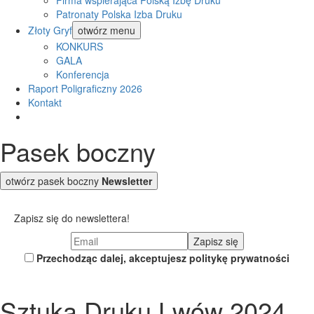
Firma wspierająca Polską Izbę Druku
Patronaty Polska Izba Druku
Złoty Gryf
otwórz menu
KONKURS
GALA
Konferencja
Raport Poligraficzny 2026
Kontakt
Pasek boczny
otwórz pasek boczny
Newsletter
Zapisz się do newslettera!
Przechodząc dalej, akceptujesz politykę prywatności
Sztuka Druku Lwów 2024