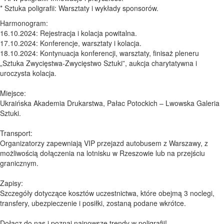
* Sztuka poligrafii: Warsztaty i wykłady sponsorów.
Harmonogram:
16.10.2024: Rejestracja i kolacja powitalna.
17.10.2024: Konferencje, warsztaty i kolacja.
18.10.2024: Kontynuacja konferencji, warsztaty, finisaż pleneru
„Sztuka Zwycięstwa-Zwycięstwo Sztuki”, aukcja charytatywna i
uroczysta kolacja.
Miejsce:
Ukraińska Akademia Drukarstwa, Pałac Potockich – Lwowska Galeria
Sztuki.
Transport:
Organizatorzy zapewniają VIP przejazd autobusem z Warszawy, z
możliwością dołączenia na lotnisku w Rzeszowie lub na przejściu
granicznym.
Zapisy:
Szczegóły dotyczące kosztów uczestnictwa, które obejmą 3 noclegi,
transfery, ubezpieczenie i posiłki, zostaną podane wkrótce.
Dołącz do nas i poznaj najnowsze trendy w poligrafii!