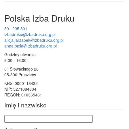
Polska Izba Druku
501 205 801
izbadruku@izbadruku.org.pl
alicja.jarzabek@izbadruku.org.pl
anna.biela@izbadruku.org.pl
Godziny otwarcia
8:00 - 16:00
ul. Słowackiego 28
05-800 Pruszków
KRS: 0000118432
NIP: 5271084804
REGON: 010365461
Imię i nazwisko