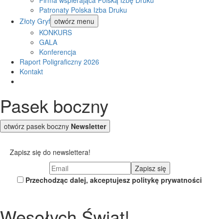
Firma wspierająca Polską Izbę Druku
Patronaty Polska Izba Druku
Złoty Gryf
otwórz menu
KONKURS
GALA
Konferencja
Raport Poligraficzny 2026
Kontakt
Pasek boczny
otwórz pasek boczny
Newsletter
Zapisz się do newslettera!
Przechodząc dalej, akceptujesz politykę prywatności
Wesołych Świąt!