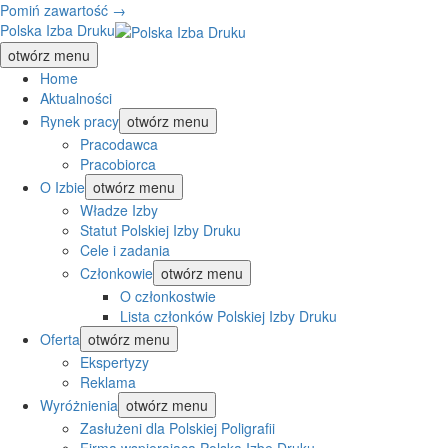
Pomiń zawartość →
Polska Izba Druku
otwórz menu
Home
Aktualności
Rynek pracy
otwórz menu
Pracodawca
Pracobiorca
O Izbie
otwórz menu
Władze Izby
Statut Polskiej Izby Druku
Cele i zadania
Członkowie
otwórz menu
O członkostwie
Lista członków Polskiej Izby Druku
Oferta
otwórz menu
Ekspertyzy
Reklama
Wyróżnienia
otwórz menu
Zasłużeni dla Polskiej Poligrafii