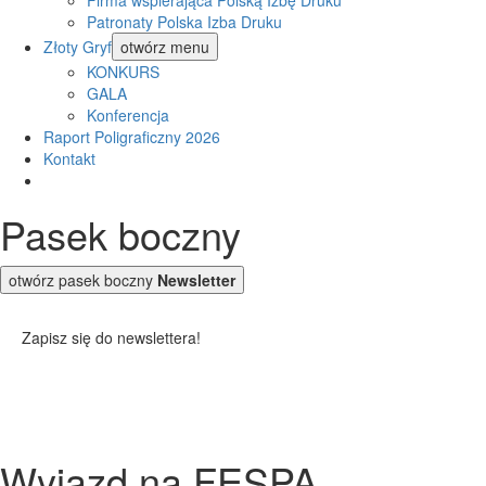
Firma wspierająca Polską Izbę Druku
Patronaty Polska Izba Druku
Złoty Gryf
otwórz menu
KONKURS
GALA
Konferencja
Raport Poligraficzny 2026
Kontakt
Pasek boczny
otwórz pasek boczny
Newsletter
Zapisz się do newslettera!
Wyjazd na FESPA