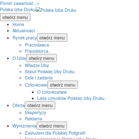
Pomiń zawartość →
Polska Izba Druku
otwórz menu
Home
Aktualności
Rynek pracy
otwórz menu
Pracodawca
Pracobiorca
O Izbie
otwórz menu
Władze Izby
Statut Polskiej Izby Druku
Cele i zadania
Członkowie
otwórz menu
O członkostwie
Lista członków Polskiej Izby Druku
Oferta
otwórz menu
Ekspertyzy
Reklama
Wyróżnienia
otwórz menu
Zasłużeni dla Polskiej Poligrafii