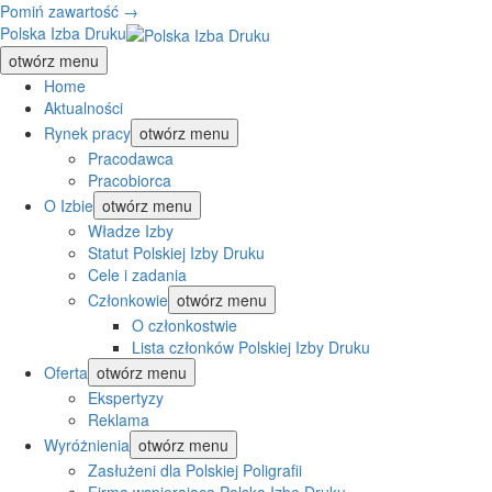
Pomiń zawartość →
Polska Izba Druku
otwórz menu
Home
Aktualności
Rynek pracy
otwórz menu
Pracodawca
Pracobiorca
O Izbie
otwórz menu
Władze Izby
Statut Polskiej Izby Druku
Cele i zadania
Członkowie
otwórz menu
O członkostwie
Lista członków Polskiej Izby Druku
Oferta
otwórz menu
Ekspertyzy
Reklama
Wyróżnienia
otwórz menu
Zasłużeni dla Polskiej Poligrafii