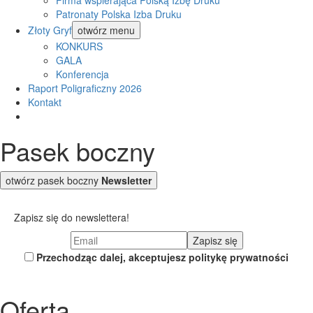
Firma wspierająca Polską Izbę Druku
Patronaty Polska Izba Druku
Złoty Gryf
otwórz menu
KONKURS
GALA
Konferencja
Raport Poligraficzny 2026
Kontakt
Pasek boczny
otwórz pasek boczny
Newsletter
Zapisz się do newslettera!
Przechodząc dalej, akceptujesz politykę prywatności
Oferta