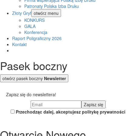
Firma wspierająca Polską Izbę Druku
Patronaty Polska Izba Druku
Złoty Gryf
otwórz menu
KONKURS
GALA
Konferencja
Raport Poligraficzny 2026
Kontakt
Pasek boczny
otwórz pasek boczny
Newsletter
Zapisz się do newslettera!
Przechodząc dalej, akceptujesz politykę prywatności
Otwarcie Nowego,