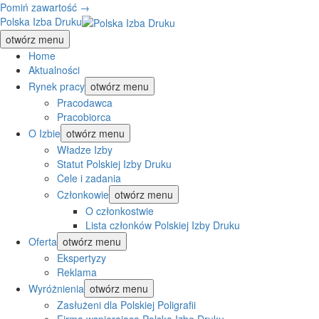
Pomiń zawartość →
Polska Izba Druku
otwórz menu
Home
Aktualności
Rynek pracy
otwórz menu
Pracodawca
Pracobiorca
O Izbie
otwórz menu
Władze Izby
Statut Polskiej Izby Druku
Cele i zadania
Członkowie
otwórz menu
O członkostwie
Lista członków Polskiej Izby Druku
Oferta
otwórz menu
Ekspertyzy
Reklama
Wyróżnienia
otwórz menu
Zasłużeni dla Polskiej Poligrafii