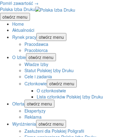
Pomiń zawartość →
Polska Izba Druku
otwórz menu
Home
Aktualności
Rynek pracy
otwórz menu
Pracodawca
Pracobiorca
O Izbie
otwórz menu
Władze Izby
Statut Polskiej Izby Druku
Cele i zadania
Członkowie
otwórz menu
O członkostwie
Lista członków Polskiej Izby Druku
Oferta
otwórz menu
Ekspertyzy
Reklama
Wyróżnienia
otwórz menu
Zasłużeni dla Polskiej Poligrafii