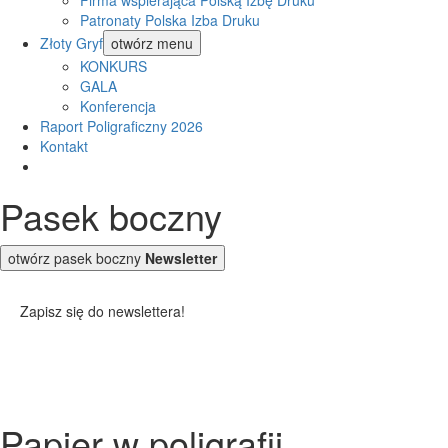
Firma wspierająca Polską Izbę Druku
Patronaty Polska Izba Druku
Złoty Gryf
otwórz menu
KONKURS
GALA
Konferencja
Raport Poligraficzny 2026
Kontakt
Pasek boczny
otwórz pasek boczny
Newsletter
Zapisz się do newslettera!
Papier w poligrafii