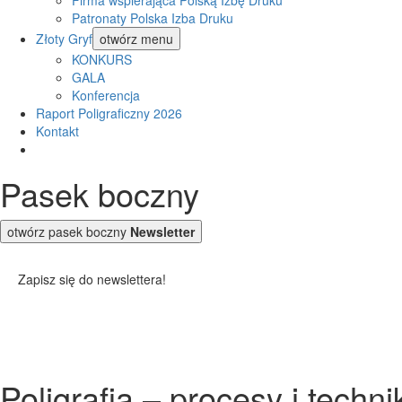
Firma wspierająca Polską Izbę Druku
Patronaty Polska Izba Druku
Złoty Gryf
otwórz menu
KONKURS
GALA
Konferencja
Raport Poligraficzny 2026
Kontakt
Pasek boczny
otwórz pasek boczny
Newsletter
Zapisz się do newslettera!
Poligrafia – procesy i techni