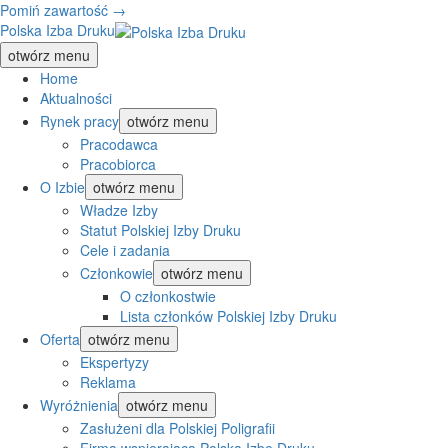
Pomiń zawartość →
Polska Izba Druku
otwórz menu
Home
Aktualności
Rynek pracy
otwórz menu
Pracodawca
Pracobiorca
O Izbie
otwórz menu
Władze Izby
Statut Polskiej Izby Druku
Cele i zadania
Członkowie
otwórz menu
O członkostwie
Lista członków Polskiej Izby Druku
Oferta
otwórz menu
Ekspertyzy
Reklama
Wyróżnienia
otwórz menu
Zasłużeni dla Polskiej Poligrafii