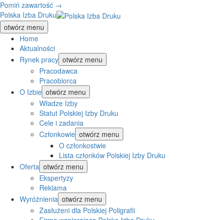
Pomiń zawartość →
Polska Izba Druku
otwórz menu
Home
Aktualności
Rynek pracy
otwórz menu
Pracodawca
Pracobiorca
O Izbie
otwórz menu
Władze Izby
Statut Polskiej Izby Druku
Cele i zadania
Członkowie
otwórz menu
O członkostwie
Lista członków Polskiej Izby Druku
Oferta
otwórz menu
Ekspertyzy
Reklama
Wyróżnienia
otwórz menu
Zasłużeni dla Polskiej Poligrafii