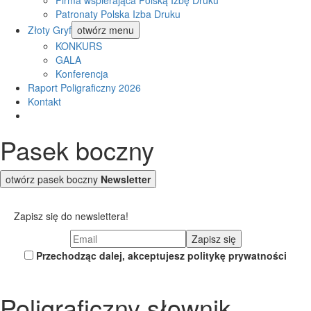
Firma wspierająca Polską Izbę Druku
Patronaty Polska Izba Druku
Złoty Gryf
otwórz menu
KONKURS
GALA
Konferencja
Raport Poligraficzny 2026
Kontakt
Pasek boczny
otwórz pasek boczny
Newsletter
Zapisz się do newslettera!
Przechodząc dalej, akceptujesz politykę prywatności
Poligraficzny słownik