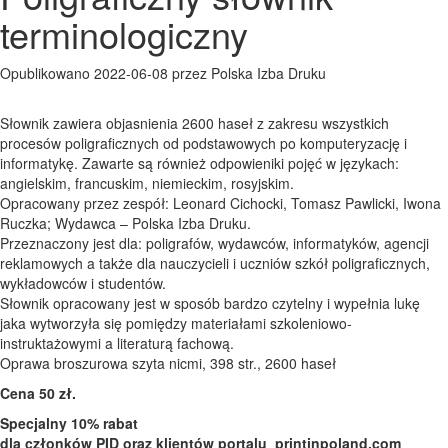
terminologiczny
Opublikowano 2022-06-08 przez Polska Izba Druku
Słownik zawiera objasnienia 2600 haseł z zakresu wszystkich
procesów poligraficznych od podstawowych po komputeryzację i
informatykę. Zawarte są również odpowieniki pojęć w językach:
angielskim, francuskim, niemieckim, rosyjskim.
Opracowany przez zespół: Leonard Cichocki, Tomasz Pawlicki, Iwona
Ruczka; Wydawca – Polska Izba Druku.
Przeznaczony jest dla: poligrafów, wydawców, informatyków, agencji
reklamowych a także dla nauczycieli i uczniów szkół poligraficznych,
wykładowców i studentów.
Słownik opracowany jest w sposób bardzo czytelny i wypełnia lukę
jaka wytworzyła się pomiędzy materiałami szkoleniowo-
instruktażowymi a literaturą fachową.
Oprawa broszurowa szyta nicmi, 398 str., 2600 haseł
Cena 50 zł.
Specjalny 10% rabat
dla członków PID oraz klientów portalu printinpoland.com