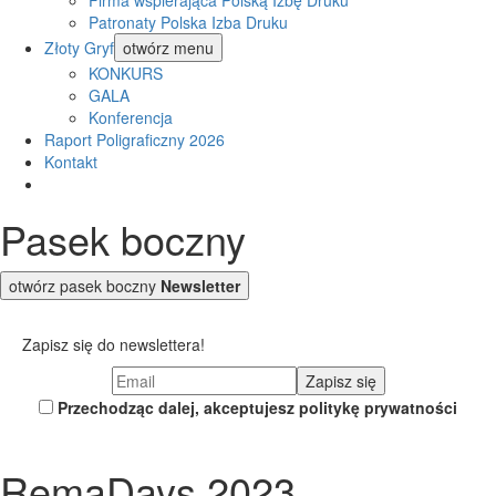
Firma wspierająca Polską Izbę Druku
Patronaty Polska Izba Druku
Złoty Gryf
otwórz menu
KONKURS
GALA
Konferencja
Raport Poligraficzny 2026
Kontakt
Pasek boczny
otwórz pasek boczny
Newsletter
Zapisz się do newslettera!
Przechodząc dalej, akceptujesz politykę prywatności
RemaDays 2023