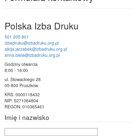
Polska Izba Druku
501 205 801
izbadruku@izbadruku.org.pl
alicja.jarzabek@izbadruku.org.pl
anna.biela@izbadruku.org.pl
Godziny otwarcia
8:00 - 16:00
ul. Słowackiego 28
05-800 Pruszków
KRS: 0000118432
NIP: 5271084804
REGON: 010365461
Imię i nazwisko