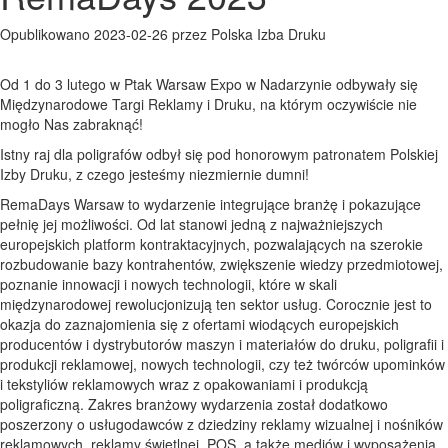
Opublikowano 2023-02-26 przez Polska Izba Druku
Od 1 do 3 lutego w Ptak Warsaw Expo w Nadarzynie odbywały się
Międzynarodowe Targi Reklamy i Druku, na którym oczywiście nie
mogło Nas zabraknąć!
Istny raj dla poligrafów odbył się pod honorowym patronatem Polskiej
Izby Druku, z czego jesteśmy niezmiernie dumni!
RemaDays Warsaw to wydarzenie integrujące branżę i pokazujące
pełnię jej możliwości. Od lat stanowi jedną z najważniejszych
europejskich platform kontraktacyjnych, pozwalających na szerokie
rozbudowanie bazy kontrahentów, zwiększenie wiedzy przedmiotowej,
poznanie innowacji i nowych technologii, które w skali
międzynarodowej rewolucjonizują ten sektor usług. Corocznie jest to
okazja do zaznajomienia się z ofertami wiodących europejskich
producentów i dystrybutorów maszyn i materiałów do druku, poligrafii i
produkcji reklamowej, nowych technologii, czy też twórców upominków
i tekstyliów reklamowych wraz z opakowaniami i produkcją
poligraficzną. Zakres branżowy wydarzenia został dodatkowo
poszerzony o usługodawców z dziedziny reklamy wizualnej i nośników
reklamowych, reklamy świetlnej, POS, a także mediów i wyposażenia