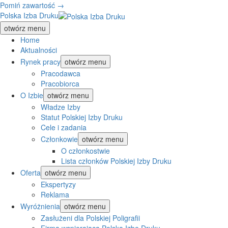
Pomiń zawartość →
Polska Izba Druku
otwórz menu
Home
Aktualności
Rynek pracy
otwórz menu
Pracodawca
Pracobiorca
O Izbie
otwórz menu
Władze Izby
Statut Polskiej Izby Druku
Cele i zadania
Członkowie
otwórz menu
O członkostwie
Lista członków Polskiej Izby Druku
Oferta
otwórz menu
Ekspertyzy
Reklama
Wyróżnienia
otwórz menu
Zasłużeni dla Polskiej Poligrafii