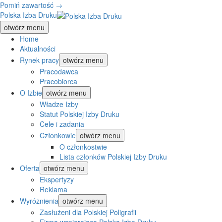
Pomiń zawartość →
Polska Izba Druku
otwórz menu
Home
Aktualności
Rynek pracy
otwórz menu
Pracodawca
Pracobiorca
O Izbie
otwórz menu
Władze Izby
Statut Polskiej Izby Druku
Cele i zadania
Członkowie
otwórz menu
O członkostwie
Lista członków Polskiej Izby Druku
Oferta
otwórz menu
Ekspertyzy
Reklama
Wyróżnienia
otwórz menu
Zasłużeni dla Polskiej Poligrafii