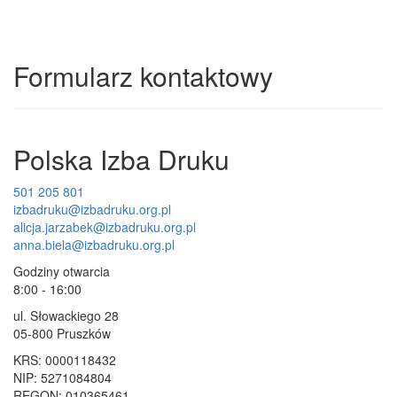
Formularz kontaktowy
Polska Izba Druku
501 205 801
izbadruku@izbadruku.org.pl
alicja.jarzabek@izbadruku.org.pl
anna.biela@izbadruku.org.pl
Godziny otwarcia
8:00 - 16:00
ul. Słowackiego 28
05-800 Pruszków
KRS: 0000118432
NIP: 5271084804
REGON: 010365461