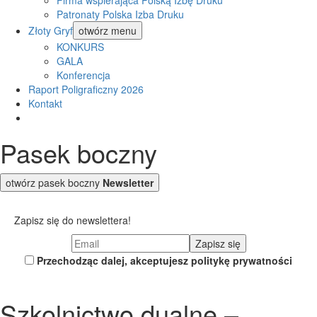
Firma wspierająca Polską Izbę Druku
Patronaty Polska Izba Druku
Złoty Gryf
otwórz menu
KONKURS
GALA
Konferencja
Raport Poligraficzny 2026
Kontakt
Pasek boczny
otwórz pasek boczny
Newsletter
Zapisz się do newslettera!
Przechodząc dalej, akceptujesz politykę prywatności
Szkolnictwo dualne –