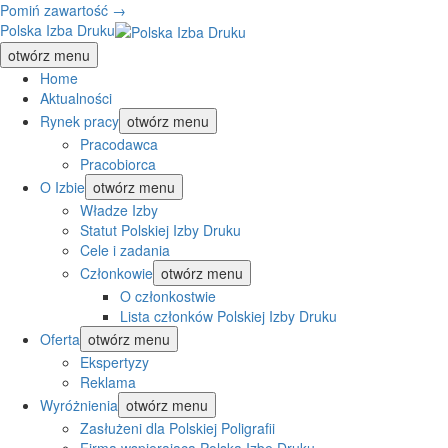
Pomiń zawartość →
Polska Izba Druku
otwórz menu
Home
Aktualności
Rynek pracy
otwórz menu
Pracodawca
Pracobiorca
O Izbie
otwórz menu
Władze Izby
Statut Polskiej Izby Druku
Cele i zadania
Członkowie
otwórz menu
O członkostwie
Lista członków Polskiej Izby Druku
Oferta
otwórz menu
Ekspertyzy
Reklama
Wyróżnienia
otwórz menu
Zasłużeni dla Polskiej Poligrafii