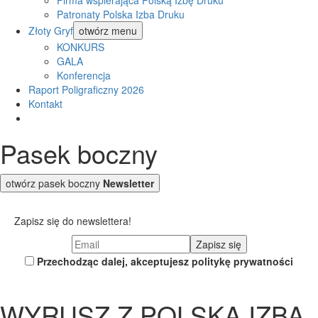
Firma wspierająca Polską Izbę Druku
Patronaty Polska Izba Druku
Złoty Gryf
otwórz menu
KONKURS
GALA
Konferencja
Raport Poligraficzny 2026
Kontakt
Pasek boczny
otwórz pasek boczny
Newsletter
Zapisz się do newslettera!
Przechodząc dalej, akceptujesz politykę prywatności
WYRUSZ Z POLSKĄ IZBĄ